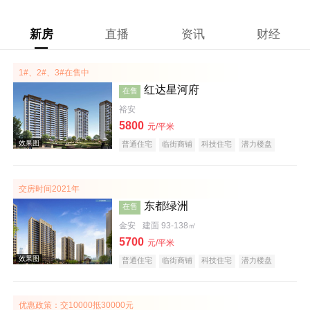
新房
直播
资讯
财经
1#、2#、3#在售中
红达星河府
在售
裕安
5800
元/平米
普通住宅
临街商铺
科技住宅
潜力楼盘
宜居生态地产
复合地产
低总价
五证齐全
交房时间2021年
东都绿洲
在售
金安
建面 93-138㎡
5700
元/平米
普通住宅
临街商铺
科技住宅
潜力楼盘
宜居生态地产
河景地产
复合地产
五证齐全
效果图
优惠政策：交10000抵30000元