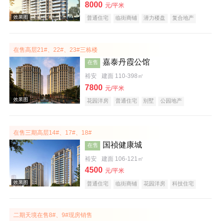
8000
元/平米
普通住宅
临街商铺
潜力楼盘
复合地产
大平层
名企盘
五证齐全
在售高层21#、22#、23#三栋楼
嘉泰丹霞公馆
在售
裕安
建面 110-398㎡
效果图
7800
元/平米
花园洋房
普通住宅
别墅
公园地产
潜力楼盘
宜居生态地产
复合地产
大平层
名企盘
五证齐全
在售三期高层14#、17#、18#
国祯健康城
在售
裕安
建面 106-121㎡
4500
元/平米
效果图
普通住宅
临街商铺
花园洋房
科技住宅
潜力楼盘
宜居生态地产
复合地产
低总价
名企盘
五证齐全
二期天境在售8#、9#现房销售