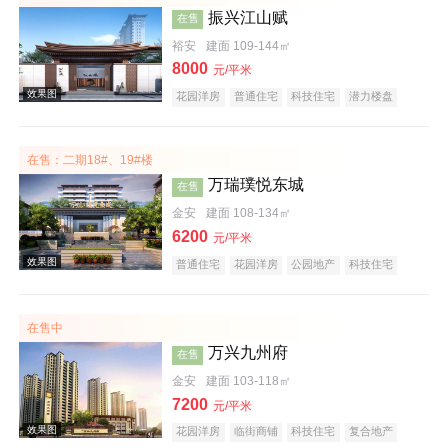
振兴江山赋
在售
裕安
建面 109-144㎡
8000
元/平米
花园洋房
普通住宅
科技住宅
潜力楼盘
宜居生态地产
复合地产
庭院式住宅
大平层
名企盘
五证齐全
在售：二期18#、19#楼
万瑞璞悦东城
效果图
在售
金安
建面 108-134㎡
6200
元/平米
普通住宅
花园洋房
公园地产
科技住宅
潜力楼盘
复合地产
教育地产
低总价
大平层
五证齐全
在售中
万兴九州府
在售
金安
建面 103-118㎡
效果图
7200
元/平米
花园洋房
临街商铺
科技住宅
复合地产