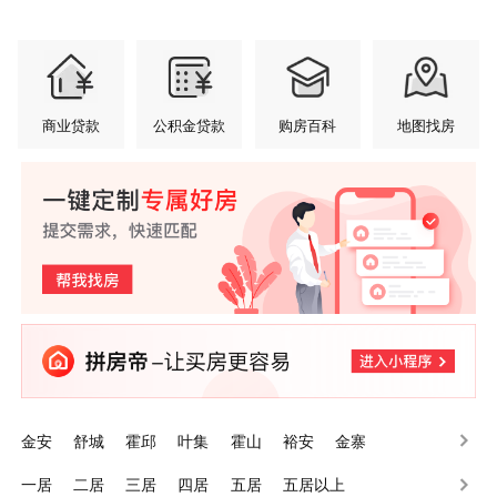
商业贷款
公积金贷款
购房百科
地图找房
金安
舒城
霍邱
叶集
霍山
裕安
金寨
一居
二居
三居
四居
五居
五居以上