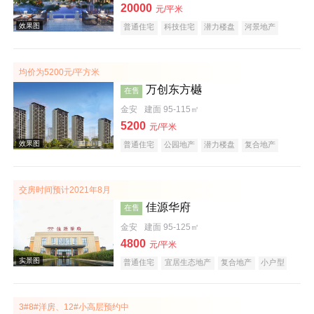
20000
元/平米
普通住宅
科技住宅
潜力楼盘
河景地产
复合地产
教育地产
低总价
五证齐全
效果图
均价为5200元/平方米
万创东方樾
在售
金安
建面 95-115㎡
5200
元/平米
普通住宅
公园地产
潜力楼盘
复合地产
教育地产
低总价
五证齐全
交房时间预计2021年8月
佳源华府
在售
效果图
金安
建面 95-125㎡
4800
元/平米
普通住宅
宜居生态地产
复合地产
小户型
低总价
五证齐全
3#8#洋房、12#小高层预约中