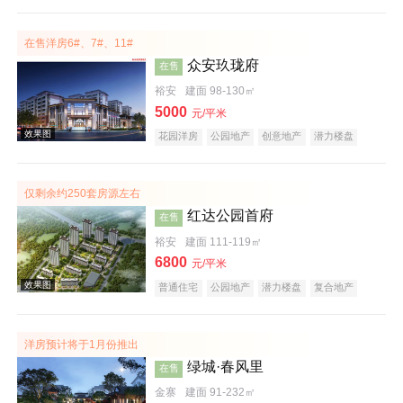
教育地产
大平层
名企盘
五证齐全
在售洋房6#、7#、11#
众安玖珑府
在售
裕安
建面 98-130㎡
5000
元/平米
效果图
花园洋房
公园地产
创意地产
潜力楼盘
复合地产
教育地产
低总价
五证齐全
仅剩余约250套房源左右
红达公园首府
在售
裕安
建面 111-119㎡
6800
元/平米
普通住宅
公园地产
潜力楼盘
复合地产
教育地产
名企盘
五证齐全
效果图
洋房预计将于1月份推出
绿城·春风里
在售
金寨
建面 91-232㎡