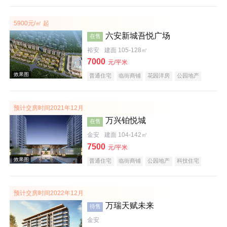
大平层
名企盘
五证齐全
实景图
5900元/㎡ 起
六安新城吾悦广场
在售
裕安
建面 105-128㎡
7000
元/平米
普通住宅
临街商铺
花园洋房
公园地产
科技住宅
潜力楼盘
宜居生态地产
复合地产
名企盘
五证齐全
效果图
预计交房时间2021年12月
万兴铂悦城
在售
金安
建面 104-142㎡
7500
元/平米
普通住宅
临街商铺
公园地产
科技住宅
潜力楼盘
复合地产
教育地产
低总价
名企盘
五证齐全
预计交房时间2022年12月
万瑞天赋未来
待售
效果图
金安