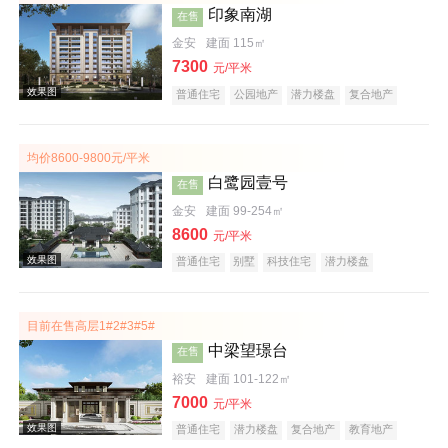
印象南湖
在售
金安
建面 115㎡
效果图
7300
元/平米
普通住宅
公园地产
潜力楼盘
复合地产
低总价
五证齐全
均价8600-9800元/平米
白鹭园壹号
在售
金安
建面 99-254㎡
8600
元/平米
效果图
普通住宅
别墅
科技住宅
潜力楼盘
宜居生态地产
河景地产
复合地产
名企盘
五证齐全
目前在售高层1#2#3#5#
中梁望璟台
在售
裕安
建面 101-122㎡
7000
元/平米
普通住宅
潜力楼盘
复合地产
教育地产