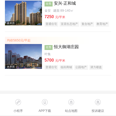
安兴·正和城
在售
金安
建面 89-140㎡
7250
元/平米
普通住宅
宜居生态地产
复合地产
教育地产
低总价
五证齐全
效果图
均价5650元/平起
恒大御湖庄园
在售
叶集
5700
元/平米
普通住宅
临街商铺
公园地产
潜力楼盘
复合地产
低总价
五证齐全
效果图
小程序
APP下载
站点地图
投诉建议