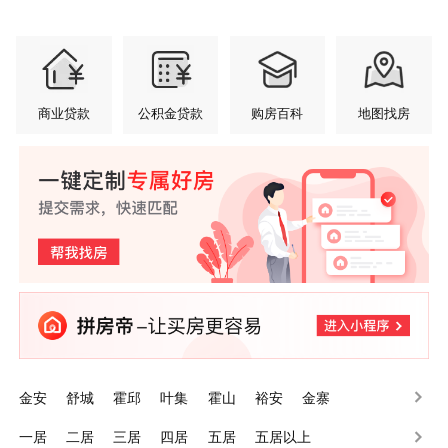
商业贷款
公积金贷款
购房百科
地图找房
金安
舒城
霍邱
叶集
霍山
裕安
金寨
一居
二居
三居
四居
五居
五居以上