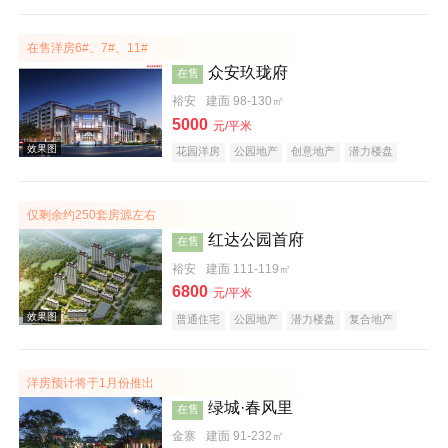
教育地产
大平层
名企盘
五证齐全
在售洋房6#、7#、11#
众安玖珑府
在售
裕安
建面 98-130㎡
5000
元/平米
效果图
花园洋房
公园地产
创意地产
潜力楼盘
复合地产
教育地产
低总价
五证齐全
仅剩余约250套房源左右
红达公园首府
在售
裕安
建面 111-119㎡
6800
元/平米
普通住宅
公园地产
潜力楼盘
复合地产
教育地产
名企盘
五证齐全
效果图
洋房预计将于1月份推出
绿城·春风里
在售
金寨
建面 91-232㎡