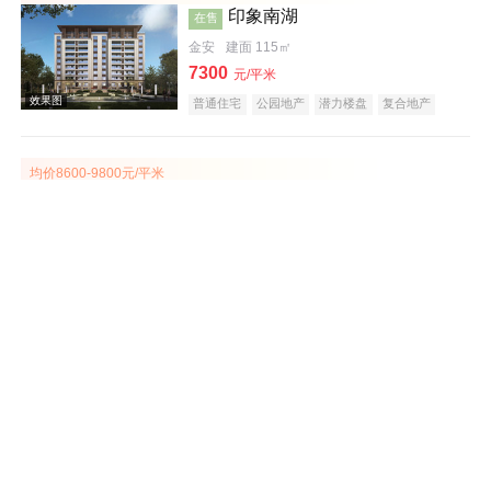
印象南湖
在售
金安
建面 115㎡
效果图
7300
元/平米
普通住宅
公园地产
潜力楼盘
复合地产
低总价
五证齐全
均价8600-9800元/平米
白鹭园壹号
在售
金安
建面 99-254㎡
8600
元/平米
效果图
普通住宅
别墅
科技住宅
潜力楼盘
宜居生态地产
河景地产
复合地产
名企盘
五证齐全
目前在售高层1#2#3#5#
中梁望璟台
在售
裕安
建面 101-122㎡
7000
元/平米
普通住宅
潜力楼盘
复合地产
教育地产