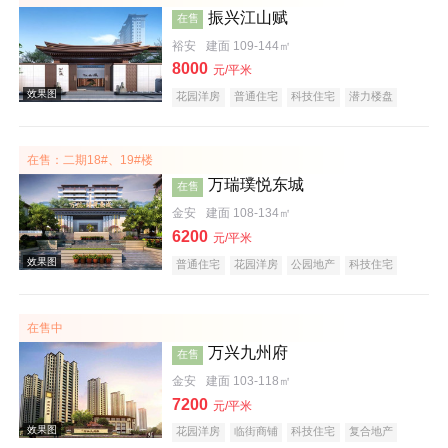
振兴江山赋
在售
裕安
建面 109-144㎡
8000
元/平米
花园洋房
普通住宅
科技住宅
潜力楼盘
宜居生态地产
复合地产
庭院式住宅
大平层
名企盘
五证齐全
在售：二期18#、19#楼
万瑞璞悦东城
效果图
在售
金安
建面 108-134㎡
6200
元/平米
普通住宅
花园洋房
公园地产
科技住宅
潜力楼盘
复合地产
教育地产
低总价
大平层
五证齐全
在售中
万兴九州府
在售
金安
建面 103-118㎡
效果图
7200
元/平米
花园洋房
临街商铺
科技住宅
复合地产