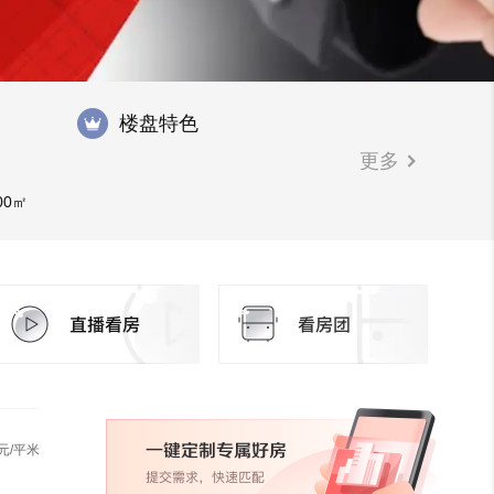
楼盘特色
更多
00㎡
元/平米