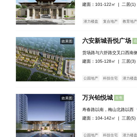
建面：101-122㎡ |
二居(1)
潜力楼盘
复合地产
教育地
六安新城吾悦广场
效果图
货场路与六舒路交叉口西南
建面：105-128㎡ |
三居(3)
公园地产
科技住宅
潜力楼
万兴铂悦城
在售
效果图
寿春路以南，梅山北路以西
建面：104-142㎡ |
三居(5)
公园地产
科技住宅
潜力楼