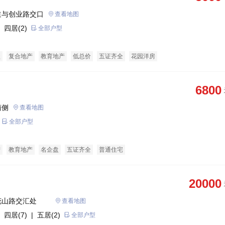
道与创业路交口
查看地图
 四居(2)
全部户型
盘
复合地产
教育地产
低总价
五证齐全
花园洋房
6800
南侧
查看地图
全部户型
产
教育地产
名企盘
五证齐全
普通住宅
20000
安徽省金寨县金叶大道与莲花山路交汇处		
查看地图
 四居(7)
| 五居(2)
全部户型