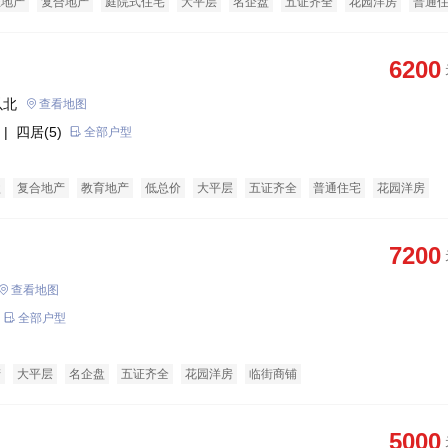
态地产
复合地产
庭院式住宅
大平层
名企盘
五证齐全
花园洋房
普通
6200
以北
查看地图
| 四居(5)
全部户型
盘
复合地产
教育地产
低总价
大平层
五证齐全
普通住宅
花园洋房
7200
查看地图
全部户型
产
大平层
名企盘
五证齐全
花园洋房
临街商铺
5000