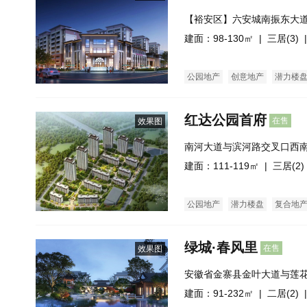
【裕安区】六安城南振东大
建面：98-130㎡ |
三居(3)
|
公园地产
创意地产
潜力楼
红达公园首府
在售
效果图
南河大道与滨河路交叉口西
建面：111-119㎡ |
三居(2)
公园地产
潜力楼盘
复合地
绿城·春风里
在售
效果图
建面：91-232㎡ |
二居(2)
|