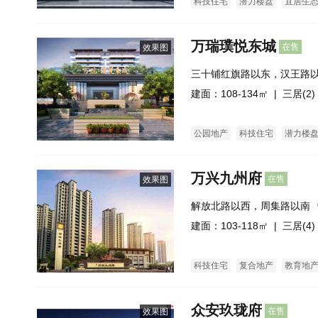
科技住宅
潜力楼盘
宜居生
万瑞璞悦东城
在售
效果图
三十铺红旗路以东，汉王路
建面：108-134㎡ |
三居(2)
公园地产
科技住宅
潜力楼
万兴九州府
在售
效果图
解放北路以西，周集路以南
建面：103-118㎡ |
三居(4)
科技住宅
复合地产
教育地
众安玖珑府
在售
效果图