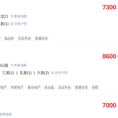
7300
道交口
查看地图
居(1)
全部户型
产
低总价
五证齐全
普通住宅
8600
湖公园
查看地图
 三居(1)
| 五居(1)
| 六居(2)
全部户型
态地产
河景地产
复合地产
名企盘
五证齐全
普通住宅
别墅
7000
查看地图