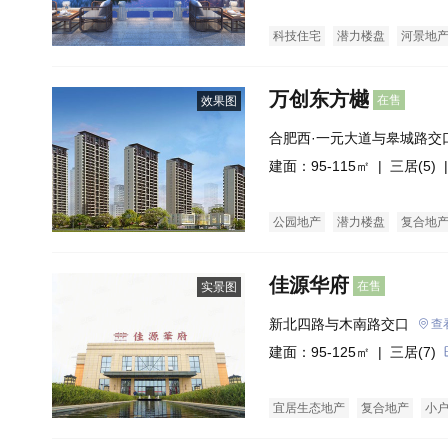
科技住宅
潜力楼盘
河景地
万创东方樾
在售
效果图
合肥西·一元大道与皋城路交
东城校区正对面）
建面：95-115㎡ |
三居(5)
|
公园地产
潜力楼盘
复合地
佳源华府
在售
实景图
新北四路与木南路交口
查
建面：95-125㎡ |
三居(7)
宜居生态地产
复合地产
小