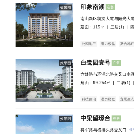
印象南湖
在售
效果图
南山新区凯旋大道与阳光大
建面：115㎡ |
三居(1)
| 四
公园地产
潜力楼盘
复合地
白鹭园壹号
在售
效果图
六舒路与环湖北路交叉口南
建面：99-254㎡ |
二居(1)
|
科技住宅
潜力楼盘
宜居生
中梁望璟台
在售
效果图
将军路与横排头路交叉口