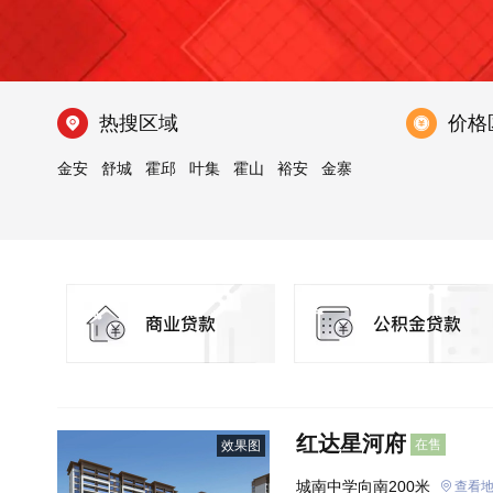
热搜区域
价格
金安
舒城
霍邱
叶集
霍山
裕安
金寨
红达星河府
在售
效果图
城南中学向南200米
查看