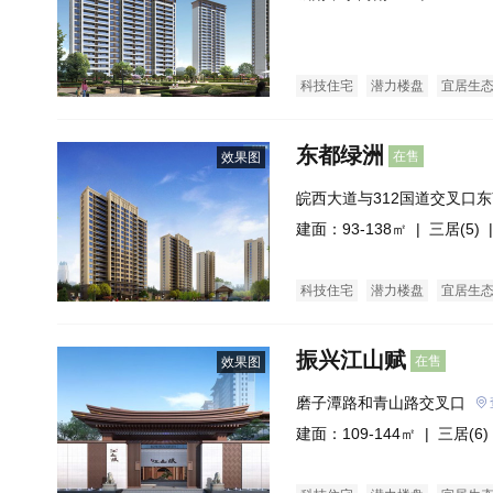
科技住宅
潜力楼盘
宜居生
东都绿洲
在售
效果图
皖西大道与312国道交叉口
建面：93-138㎡ |
三居(5)
|
科技住宅
潜力楼盘
宜居生
振兴江山赋
在售
效果图
磨子潭路和青山路交叉口
建面：109-144㎡ |
三居(6)