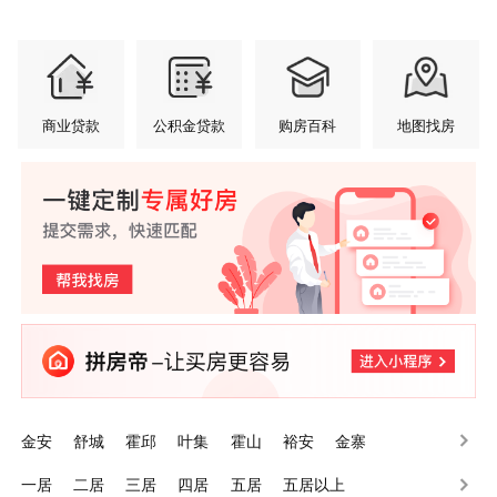
商业贷款
公积金贷款
购房百科
地图找房
金安
舒城
霍邱
叶集
霍山
裕安
金寨
一居
二居
三居
四居
五居
五居以上