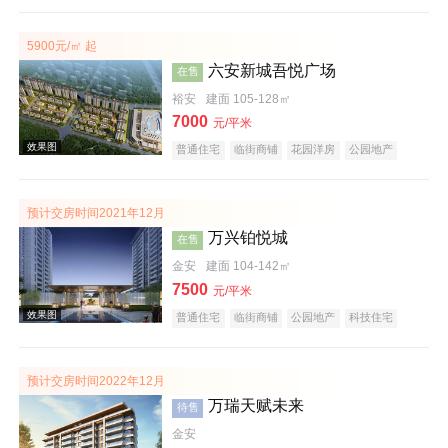
大平层
名企盘
五证齐全
实景图
5900元/㎡ 起
六安新城吾悦广场
在售
裕安
建面 105-128㎡
7000
元/平米
普通住宅
临街商铺
花园洋房
公园地产
科技住宅
潜力楼盘
宜居生态地产
复合地产
名企盘
五证齐全
效果图
预计交房时间2021年12月
万兴铂悦城
在售
金安
建面 104-142㎡
7500
元/平米
普通住宅
临街商铺
公园地产
科技住宅
潜力楼盘
复合地产
教育地产
低总价
名企盘
五证齐全
预计交房时间2022年12月
万瑞天赋未来
待售
效果图
金安