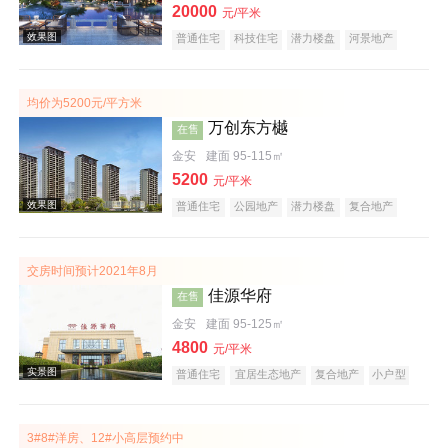
20000
元/平米
普通住宅
科技住宅
潜力楼盘
河景地产
复合地产
教育地产
低总价
五证齐全
效果图
均价为5200元/平方米
万创东方樾
在售
金安
建面 95-115㎡
5200
元/平米
普通住宅
公园地产
潜力楼盘
复合地产
教育地产
低总价
五证齐全
交房时间预计2021年8月
佳源华府
在售
效果图
金安
建面 95-125㎡
4800
元/平米
普通住宅
宜居生态地产
复合地产
小户型
低总价
五证齐全
3#8#洋房、12#小高层预约中