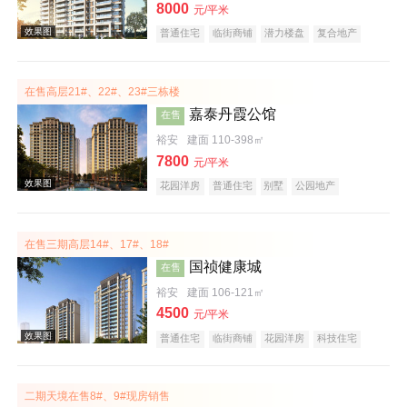
8000
元/平米
普通住宅
临街商铺
潜力楼盘
复合地产
大平层
名企盘
五证齐全
在售高层21#、22#、23#三栋楼
嘉泰丹霞公馆
在售
裕安
建面 110-398㎡
效果图
7800
元/平米
花园洋房
普通住宅
别墅
公园地产
潜力楼盘
宜居生态地产
复合地产
大平层
名企盘
五证齐全
在售三期高层14#、17#、18#
国祯健康城
在售
裕安
建面 106-121㎡
4500
元/平米
效果图
普通住宅
临街商铺
花园洋房
科技住宅
潜力楼盘
宜居生态地产
复合地产
低总价
名企盘
五证齐全
二期天境在售8#、9#现房销售