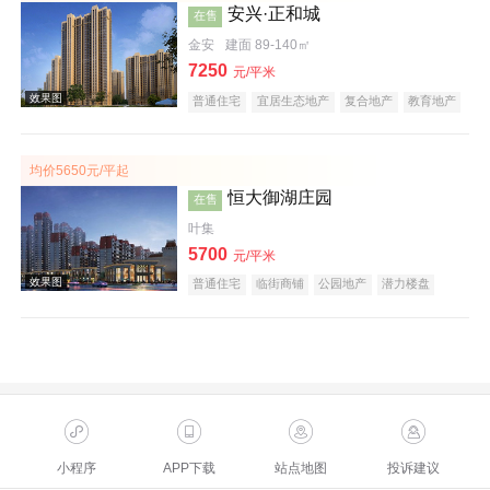
安兴·正和城
在售
金安
建面 89-140㎡
7250
元/平米
普通住宅
宜居生态地产
复合地产
教育地产
低总价
五证齐全
效果图
均价5650元/平起
恒大御湖庄园
在售
叶集
5700
元/平米
普通住宅
临街商铺
公园地产
潜力楼盘
复合地产
低总价
五证齐全
效果图
小程序
APP下载
站点地图
投诉建议