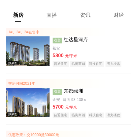
新房
直播
资讯
财经
1#、2#、3#在售中
红达星河府
在售
裕安
5800
元/平米
普通住宅
临街商铺
科技住宅
潜力楼盘
宜居生态地产
复合地产
低总价
五证齐全
交房时间2021年
东都绿洲
在售
金安
建面 93-138㎡
5700
元/平米
普通住宅
临街商铺
科技住宅
潜力楼盘
宜居生态地产
河景地产
复合地产
五证齐全
效果图
优惠政策：交10000抵30000元