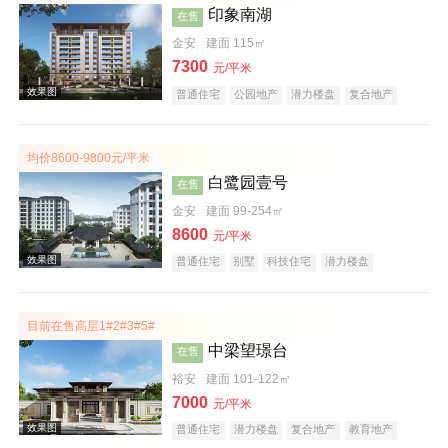
印象南湖
在售
金安
建面 115㎡
效果图
7300
元/平米
普通住宅
公园地产
潜力楼盘
复合地产
低总价
五证齐全
均价8600-9800元/平米
白鹭园壹号
在售
金安
建面 99-254㎡
8600
元/平米
效果图
普通住宅
别墅
科技住宅
潜力楼盘
宜居生态地产
河景地产
复合地产
名企盘
五证齐全
目前在售高层1#2#3#5#
中梁望璟台
在售
裕安
建面 101-122㎡
7000
元/平米
普通住宅
潜力楼盘
复合地产
教育地产