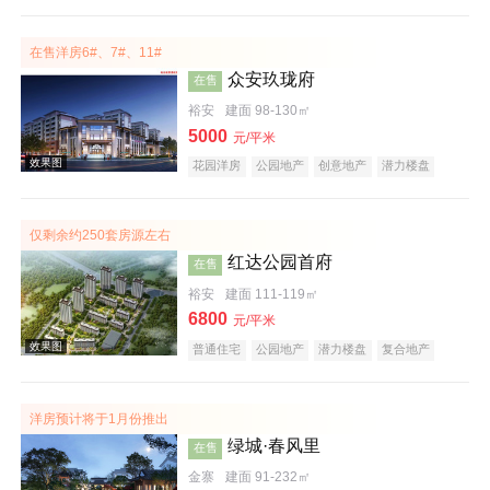
教育地产
大平层
名企盘
五证齐全
在售洋房6#、7#、11#
众安玖珑府
在售
裕安
建面 98-130㎡
5000
元/平米
效果图
花园洋房
公园地产
创意地产
潜力楼盘
复合地产
教育地产
低总价
五证齐全
仅剩余约250套房源左右
红达公园首府
在售
裕安
建面 111-119㎡
6800
元/平米
普通住宅
公园地产
潜力楼盘
复合地产
教育地产
名企盘
五证齐全
效果图
洋房预计将于1月份推出
绿城·春风里
在售
金寨
建面 91-232㎡