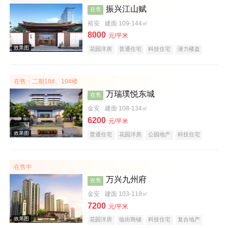
振兴江山赋
在售
裕安
建面 109-144㎡
8000
元/平米
花园洋房
普通住宅
科技住宅
潜力楼盘
宜居生态地产
复合地产
庭院式住宅
大平层
名企盘
五证齐全
在售：二期18#、19#楼
万瑞璞悦东城
效果图
在售
金安
建面 108-134㎡
6200
元/平米
普通住宅
花园洋房
公园地产
科技住宅
潜力楼盘
复合地产
教育地产
低总价
大平层
五证齐全
在售中
万兴九州府
在售
金安
建面 103-118㎡
效果图
7200
元/平米
花园洋房
临街商铺
科技住宅
复合地产