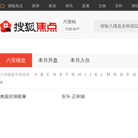

搜狐焦点
新房
家居
资讯
直播
文旅
百科
财
六安站
切换城市
六安楼盘
本月开盘
本月入住
六安楼盘字母查询
A
B
C
D
E
F
G
H
I
J
K
L
M
N
O
P
Q
A
奥园滨湖观澜
安兴·正和城