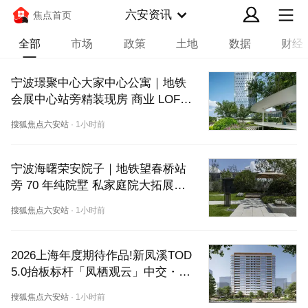
六安资讯
焦点首页
全部
市场
政策
土地
数据
财经
宁波璟聚中心大家中心公寓｜地铁
会展中心站旁精装现房 商业 LOFT
 户型价格配套全解
搜狐焦点六安站
·
1小时前
宁波海曙荣安院子｜地铁望春桥站
旁 70 年纯院墅 私家庭院大拓展空
间楼盘介绍
搜狐焦点六安站
·
1小时前
2026上海年度期待作品!新凤溪TOD
5.0抬板标杆「凤栖观云」中交・凤
栖观云营销中心 - 项目概况 - 区位
搜狐焦点六安站
·
1小时前
 - 户型