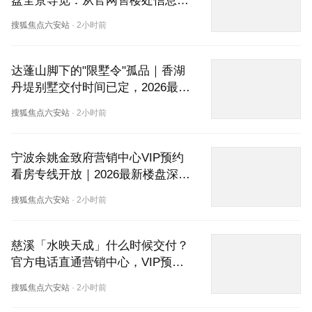
盘全景导览：从官网售楼处信息到
楼盘详情，准现房低密洋房值得等
搜狐焦点六安站
·
2小时前
吗？
达蓬山脚下的"限墅令"孤品｜香湖
丹堤别墅交付时间已定，2026最新
楼盘工抵房源释放，售楼处欢迎您
搜狐焦点六安站
·
2小时前
预约品鉴
宁波余姚金致府营销中心VIP预约
看房专线开放｜2026最新楼盘深度
探盘：位置在哪？房价如何？官方
搜狐焦点六安站
·
2小时前
电话怎么找？
慈溪「水映天成」什么时候交付？
官方电话直通营销中心，VIP预约
看房专线现已开启
搜狐焦点六安站
·
2小时前