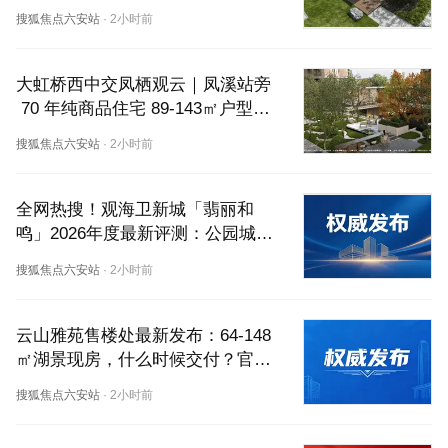
型配套解析
搜狐焦点六安站
·
2小时前
大虹桥西中交凤栖观云｜凤溪站旁
 70 年纯商品住宅 89‑143㎡户型价
格配套介绍
搜狐焦点六安站
·
2小时前
全网热搜！观海卫新城「翡丽和
鸣」2026年度最新评测：公园城里
的官方电话与户型图全解析
搜狐焦点六安站
·
2小时前
云山雅苑售楼处最新发布：64-148
㎡湖景现房，什么时候交付？官网
楼盘百科全景解析
搜狐焦点六安站
·
2小时前