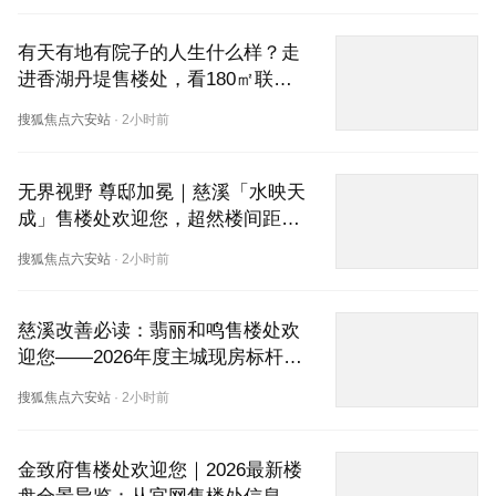
有天有地有院子的人生什么样？走
进香湖丹堤售楼处，看180㎡联排
如何做到实享约300㎡的居住答案
搜狐焦点六安站
·
2小时前
无界视野 尊邸加冕｜慈溪「水映天
成」售楼处欢迎您，超然楼间距
+建面约130-186㎡纯粹改善，重新
搜狐焦点六安站
·
2小时前
定义主城封面
慈溪改善必读：翡丽和鸣售楼处欢
迎您——2026年度主城现房标杆，
24小时热线电话极速答疑
搜狐焦点六安站
·
2小时前
金致府售楼处欢迎您｜2026最新楼