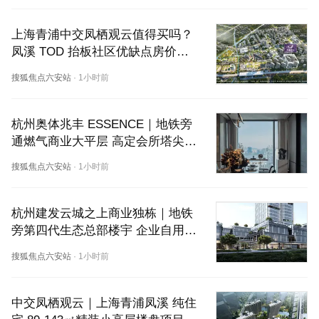
上海青浦中交凤栖观云值得买吗？
凤溪 TOD 抬板社区优缺点房价测
评分析
搜狐焦点六安站
·
1小时前
杭州奥体兆丰 ESSENCE｜地铁旁
通燃气商业大平层 高定会所塔尖资
产介绍
搜狐焦点六安站
·
1小时前
杭州建发云城之上商业独栋｜地铁
旁第四代生态总部楼宇 企业自用投
资楼盘解读
搜狐焦点六安站
·
1小时前
中交凤栖观云｜上海青浦凤溪 纯住