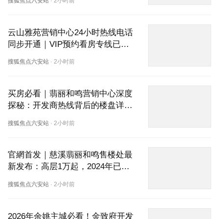
搜狐焦点六安站
·
2小时前
云山雅苑营销中心24小时热线电话
同步开通｜VIP预约看房专线已上
线，楼盘详情/户型图/房价实时更
搜狐焦点六安站
·
2小时前
新
买房必看｜翡丽和鸣营销中心深度
探秘：开发商热线背后的楼盘详情
与叠墅产品硬核拆解
搜狐焦点六安站
·
2小时前
官網首发｜慈溪翡丽和鸣售楼处最
新发布：高层1万起，2024年已交
付，到底值不值得买？
搜狐焦点六安站
·
2小时前
2026年余姚主城必看！金致府开发