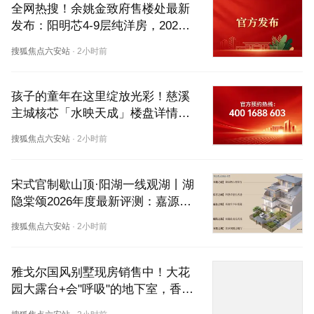
全网热搜！余姚金致府售楼处最新
发布：阳明芯4-9层纯洋房，2026
年什么时候交付？一文看懂楼盘详
搜狐焦点六安站
·
2小时前
情
孩子的童年在这里绽放光彩！慈溪
主城核芯「水映天成」楼盘详情首
发，揭秘无界视野背后的生活哲学
搜狐焦点六安站
·
2小时前
宋式官制歇山顶·阳湖一线观湖丨湖
隐棠颂2026年度最新评测：嘉源×
璟汇双匠合璧，售楼处欢迎您品鉴
搜狐焦点六安站
·
2小时前
雅戈尔国风别墅现房销售中！大花
园大露台+会"呼吸"的地下室，香湖
丹堤楼盘详情与户型图一文读懂