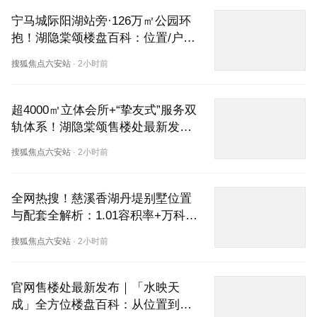
宁马城际阳湖站旁·126万㎡公园环
抱！湖隐棠颂楼盘百科：位置/户型
图/交付时间全解析，营销中心恭迎
搜狐焦点六安站
·
2小时前
品鉴
超4000㎡立体会所+“挚友式”服务双
轨体系！湖隐棠颂售楼处最新发
布：VIP预约看房专线开启，尊享
搜狐焦点六安站
·
2小时前
专属置业方案
全网热搜！慈溪香湖丹堤别墅位置
与配套全解析：1.01容积率+万科物
业，2026年买现房院墅的最后窗口
搜狐焦点六安站
·
2小时前
官网售楼处最新发布｜「水映天
成」全方位楼盘百科：从位置到户