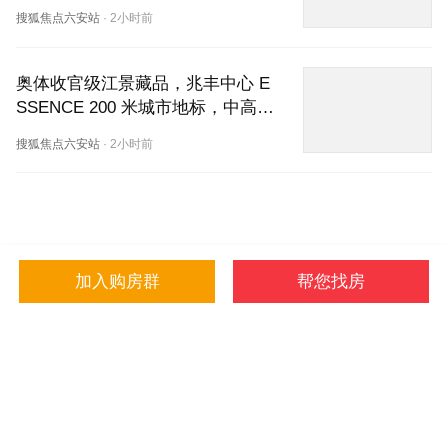
型图，一文读懂改善人居新标杆
搜狐焦点六安站
·
2小时前
奥体收官级江景藏品，兆丰中心 E
SSENCE 200 米城市地标，中高层
直面钱塘江日月同辉
搜狐焦点六安站
·
2小时前
加入购房群
帮您找房