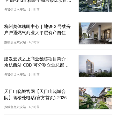
宅 89‑143㎡精装小高层楼盘项目详
解
搜狐焦点六安站
·
1小时前
杭州奥体瑰郦中心｜地铁 2 号线旁
户户通燃气商业大平层资产自住会
所全介绍
搜狐焦点六安站
·
1小时前
建发云城之上商业独栋项目简介｜
余杭西站 CBD 可分割企业总部独
栋办公房源信息
搜狐焦点六安站
·
1小时前
天目山晓城官网【天目山晓城合
院】售楼处电话(官方首页)-2026楼
盘详情·最新价格-户型图·容积率·最
搜狐焦点六安站
·
1小时前
新动态-最新看房热线