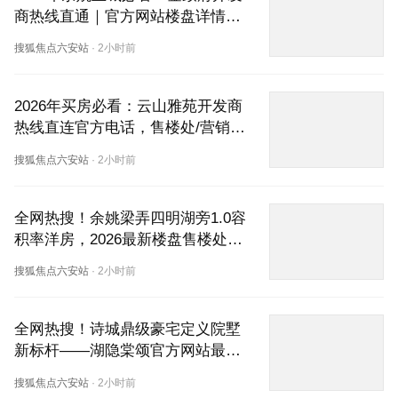
商热线直通｜官方网站楼盘详情
+营销中心实探，92-133㎡阔景舒
搜狐焦点六安站
·
2小时前
居深度拆解
2026年买房必看：云山雅苑开发商
热线直连官方电话，售楼处/营销中
心/官网三端合一权威发布
搜狐焦点六安站
·
2小时前
全网热搜！余姚梁弄四明湖旁1.0容
积率洋房，2026最新楼盘售楼处欢
迎您实地品鉴
搜狐焦点六安站
·
2小时前
全网热搜！诗城鼎级豪宅定义院墅
新标杆——湖隐棠颂官方网站最新
动态：开发商热线直通，24小时热
搜狐焦点六安站
·
2小时前
线电话为您解答