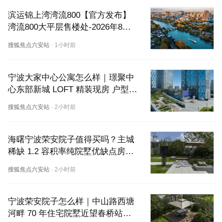
滨运锦上湾湾流800【官方发布】
湾流800大平层售楼处-2026年8月
官方网站最新发布售楼处电话-最新
搜狐焦点六安站
·
1小时前
评测-楼盘详情
宁波大家中心公寓怎么样｜璟聚中
心东部新城 LOFT 精装现房 户型产
权配套租金详解
搜狐焦点六安站
·
2小时前
海曙宁波荣安院子值得买吗？主城
稀缺 1.2 容积率纯院墅优缺点房价
测评分析
搜狐焦点六安站
·
2小时前
宁波荣安院子怎么样｜中山路西塘
河畔 70 年住宅院墅近望春桥站户