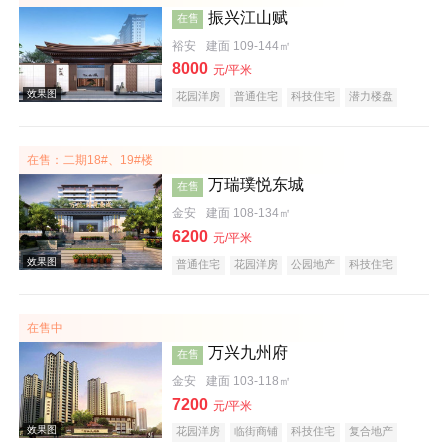
振兴江山赋
在售
裕安
建面 109-144㎡
8000
元/平米
花园洋房
普通住宅
科技住宅
潜力楼盘
宜居生态地产
复合地产
庭院式住宅
大平层
名企盘
五证齐全
在售：二期18#、19#楼
万瑞璞悦东城
效果图
在售
金安
建面 108-134㎡
6200
元/平米
普通住宅
花园洋房
公园地产
科技住宅
潜力楼盘
复合地产
教育地产
低总价
大平层
五证齐全
在售中
万兴九州府
在售
金安
建面 103-118㎡
效果图
7200
元/平米
花园洋房
临街商铺
科技住宅
复合地产