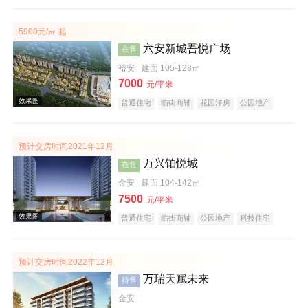
大平层
名企盘
五证齐全
实景图
5900元/㎡ 起
六安新城吾悦广场
在售
裕安
建面 105-128㎡
7000
元/平米
普通住宅
临街商铺
花园洋房
公园地产
科技住宅
潜力楼盘
宜居生态地产
复合地产
名企盘
五证齐全
效果图
预计交房时间2021年12月
万兴铂悦城
在售
金安
建面 104-142㎡
7500
元/平米
普通住宅
临街商铺
公园地产
科技住宅
潜力楼盘
复合地产
教育地产
低总价
名企盘
五证齐全
预计交房时间2022年12月
万瑞天赋未来
待售
效果图
金安