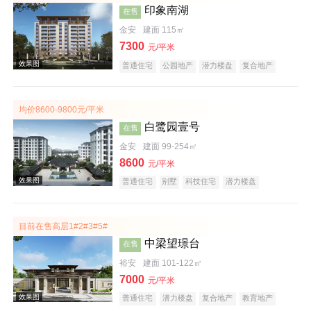
印象南湖
在售
金安
建面 115㎡
效果图
7300
元/平米
普通住宅
公园地产
潜力楼盘
复合地产
低总价
五证齐全
均价8600-9800元/平米
白鹭园壹号
在售
金安
建面 99-254㎡
8600
元/平米
效果图
普通住宅
别墅
科技住宅
潜力楼盘
宜居生态地产
河景地产
复合地产
名企盘
五证齐全
目前在售高层1#2#3#5#
中梁望璟台
在售
裕安
建面 101-122㎡
7000
元/平米
普通住宅
潜力楼盘
复合地产
教育地产