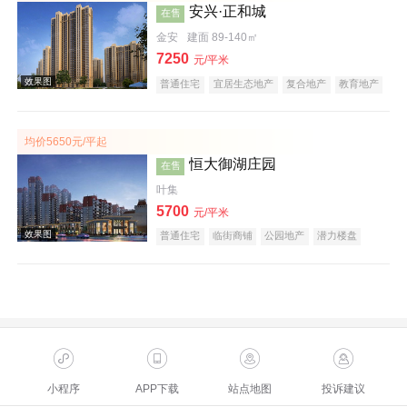
安兴·正和城
在售
金安
建面 89-140㎡
7250
元/平米
普通住宅
宜居生态地产
复合地产
教育地产
低总价
五证齐全
效果图
均价5650元/平起
恒大御湖庄园
在售
叶集
5700
元/平米
普通住宅
临街商铺
公园地产
潜力楼盘
复合地产
低总价
五证齐全
效果图
小程序
APP下载
站点地图
投诉建议