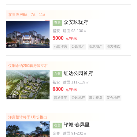
教育地产
大平层
名企盘
五证齐全
在售洋房6#、7#、11#
众安玖珑府
在售
裕安
建面 98-130㎡
5000
元/平米
效果图
花园洋房
公园地产
创意地产
潜力楼盘
复合地产
教育地产
低总价
五证齐全
仅剩余约250套房源左右
红达公园首府
在售
裕安
建面 111-119㎡
6800
元/平米
普通住宅
公园地产
潜力楼盘
复合地产
教育地产
名企盘
五证齐全
效果图
洋房预计将于1月份推出
绿城·春风里
在售
金寨
建面 91-232㎡