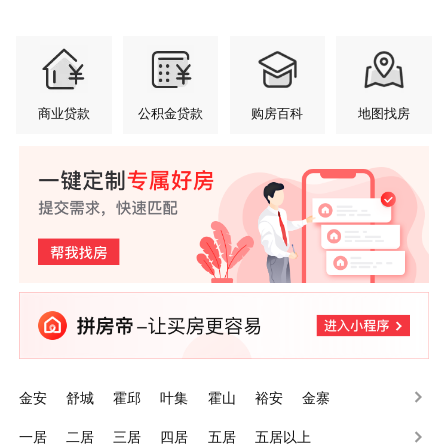
商业贷款
公积金贷款
购房百科
地图找房
金安
舒城
霍邱
叶集
霍山
裕安
金寨
一居
二居
三居
四居
五居
五居以上