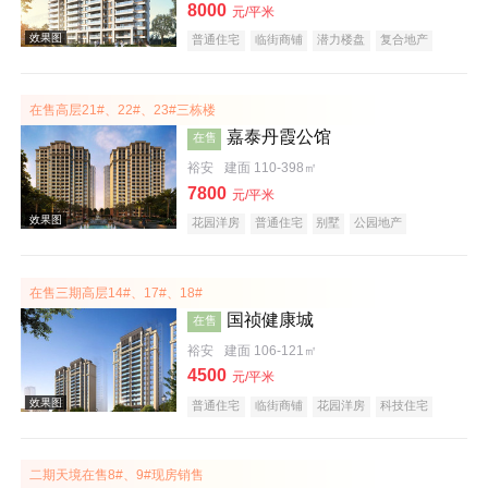
8000
元/平米
普通住宅
临街商铺
潜力楼盘
复合地产
大平层
名企盘
五证齐全
在售高层21#、22#、23#三栋楼
嘉泰丹霞公馆
在售
裕安
建面 110-398㎡
效果图
7800
元/平米
花园洋房
普通住宅
别墅
公园地产
潜力楼盘
宜居生态地产
复合地产
大平层
名企盘
五证齐全
在售三期高层14#、17#、18#
国祯健康城
在售
裕安
建面 106-121㎡
4500
元/平米
效果图
普通住宅
临街商铺
花园洋房
科技住宅
潜力楼盘
宜居生态地产
复合地产
低总价
名企盘
五证齐全
二期天境在售8#、9#现房销售