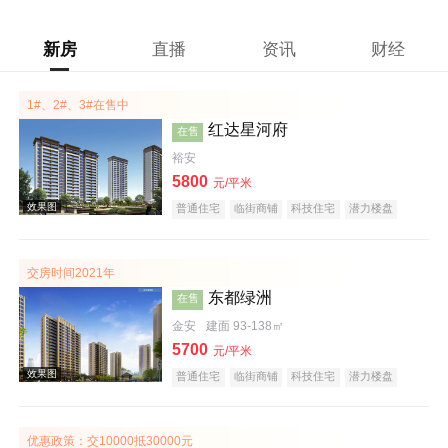
新房
直播
资讯
财经
1#、2#、3#在售中
红达星河府
在售
裕安
5800
元/平米
普通住宅
临街商铺
科技住宅
潜力楼盘
宜居生态地产
复合地产
低总价
五证齐全
交房时间2021年
东都绿洲
在售
金安
建面 93-138㎡
5700
元/平米
普通住宅
临街商铺
科技住宅
潜力楼盘
宜居生态地产
河景地产
复合地产
五证齐全
效果图
优惠政策：交10000抵30000元