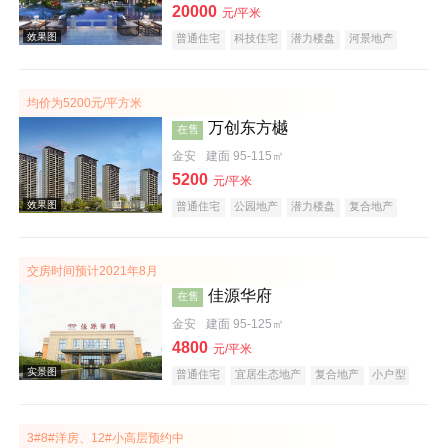
20000
元/平米
普通住宅
科技住宅
潜力楼盘
河景地产
复合地产
教育地产
低总价
五证齐全
效果图
均价为5200元/平方米
万创东方樾
在售
金安
建面 95-115㎡
5200
元/平米
普通住宅
公园地产
潜力楼盘
复合地产
教育地产
低总价
五证齐全
交房时间预计2021年8月
佳源华府
在售
效果图
金安
建面 95-125㎡
4800
元/平米
普通住宅
宜居生态地产
复合地产
小户型
低总价
五证齐全
3#8#洋房、12#小高层预约中